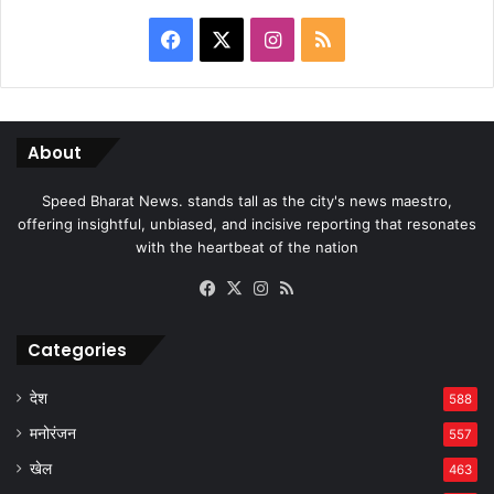
Facebook
X
Instagram
RSS
About
Speed Bharat News. stands tall as the city's news maestro,
offering insightful, unbiased, and incisive reporting that resonates
with the heartbeat of the nation
Facebook
X
Instagram
RSS
Categories
देश
588
मनोरंजन
557
खेल
463