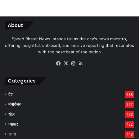
About
Speed Bharat News. stands tall as the city's news maestro,
offering insightful, unbiased, and incisive reporting that resonates
with the heartbeat of the nation
Facebook
X
Instagram
RSS
Categories
देश
588
मनोरंजन
557
खेल
463
व्यापार
452
राज्य
448