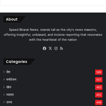
About
Speed Bharat News. stands tall as the city's news maestro,
offering insightful, unbiased, and incisive reporting that resonates
with the heartbeat of the nation
Facebook
X
Instagram
RSS
Categories
देश
588
मनोरंजन
557
खेल
463
व्यापार
452
राज्य
448